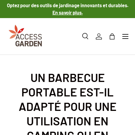
Optez pour des outils de jardinage innovants et durables.
ALLER AU CONTENU
En savoir plus.
Menu
Recherche
Se connecter
Panier
Recherche
Type de produit
Tous
UN BARBECUE
PORTABLE EST-IL
ADAPTÉ POUR UNE
UTILISATION EN