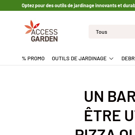
Optez pour des outils de jardinage innovants et dura
ALLER AU CONTENU
Recherche
Type de produit
Tous
% PROMO
OUTILS DE JARDINAGE
DEBR
UN BAR
ÊTRE U
PIZZA O