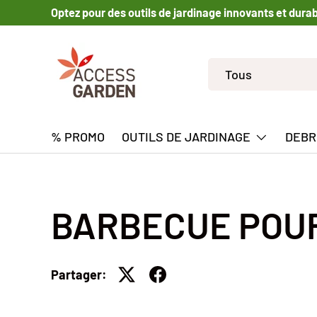
Optez pour des outils de jardinage innovants et dura
ALLER AU CONTENU
Recherche
Type de produit
Tous
% PROMO
OUTILS DE JARDINAGE
DEBR
BARBECUE POU
Partager: