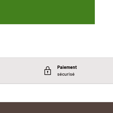
 PROJECTIONS DE GRAISSE QUAND ON UTILISE UN BARBECUE P
Paiement
sécurisé