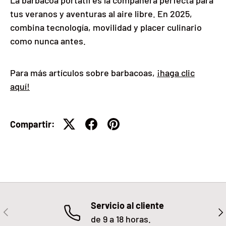
tus veranos y aventuras al aire libre. En 2025,
combina tecnología, movilidad y placer culinario
como nunca antes.
Para más artículos sobre barbacoas,
¡haga clic
aquí!
Compartir:
Servicio al cliente
ANTERIOR
SIG
de 9 a 18 horas.