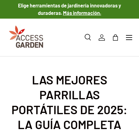
Elige herramientas de jardinería innovadoras y
IR AL CONTENIDO
duraderas.
Más información.
Menú
Buscar
Iniciar sesión
Bolsa
Buscar
Tipo de producto
Todos
LAS MEJORES
PARRILLAS
PORTÁTILES DE 2025:
LA GUÍA COMPLETA