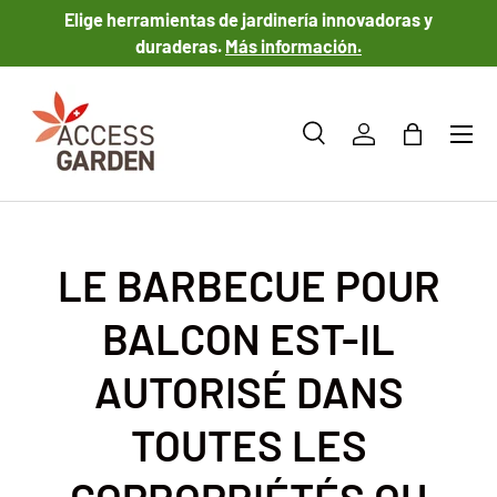
Elige herramientas de jardinería innovadoras y
IR AL CONTENIDO
duraderas.
Más información.
Menú
Buscar
Iniciar sesión
Bolsa
Buscar
Tipo de producto
Todos
LE BARBECUE POUR
BALCON EST-IL
AUTORISÉ DANS
TOUTES LES