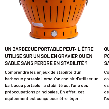
UN BARBECUE PORTABLE PEUT-IL ÊTRE
Q
UTILISÉ SUR UN SOL EN GRAVIER OU EN
P
SABLE SANS PERDRE EN STABILITÉ ?
S
Comprendre les enjeux de stabilité d’un
Co
barbecue portable Lorsqu’on choisit d’utiliser un
co
barbecue portable, la stabilité est l’une des
es
préoccupations principales. En effet, cet
de
équipement est conçu pour être léger...
l’