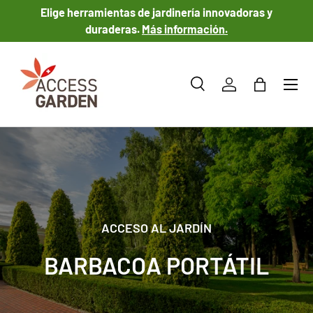
Elige herramientas de jardinería innovadoras y
IR AL CONTENIDO
duraderas.
Más información.
Menú
Buscar
Iniciar sesión
Bolsa
Buscar
Tipo de producto
Todos
ACCESO AL JARDÍN
BARBACOA PORTÁTIL