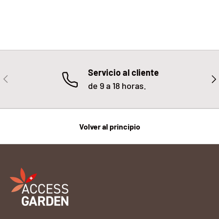
Servicio al cliente
ANTERIOR
SIG
de 9 a 18 horas.
Volver al principio