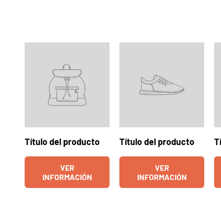
Título del producto
Título del producto
T
VER
VER
INFORMACIÓN
INFORMACIÓN
Una tabla que compara las características de 4 pr