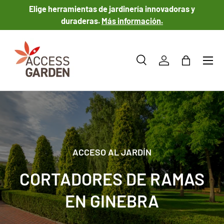
Elige herramientas de jardinería innovadoras y
IR AL CONTENIDO
duraderas.
Más información.
Menú
Buscar
Iniciar sesión
Bolsa
Buscar
Tipo de producto
Todos
ACCESO AL JARDÍN
CORTADORES DE RAMAS
EN GINEBRA