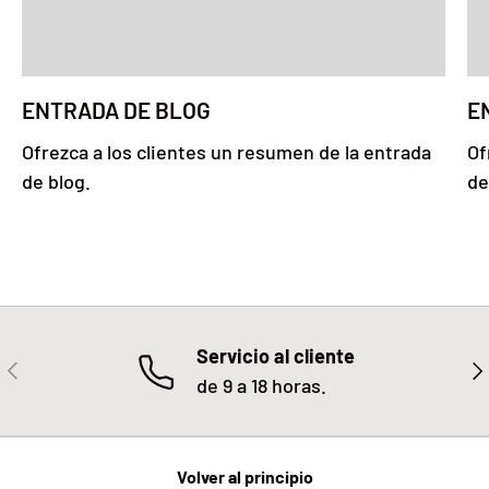
ENTRADA DE BLOG
E
Ofrezca a los clientes un resumen de la entrada
Of
de blog.
de
Servicio al cliente
ANTERIOR
SIG
de 9 a 18 horas.
Volver al principio