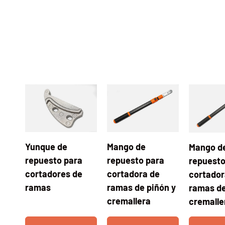
Una tabla que compara las características de 3 pr
Yunque de
Mango de
Mango d
repuesto para
repuesto para
repuesto
cortadores de
cortadora de
cortador
ramas
ramas de piñón y
ramas de
cremallera
cremalle