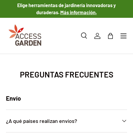
Elige herramientas de jardinería innovadoras y
IR AL CONTENIDO
duraderas.
Más información.
Menú
Buscar
Iniciar sesión
Bolsa
Buscar
Tipo de producto
Todos
PREGUNTAS FRECUENTES
Envío
¿A qué países realizan envíos?