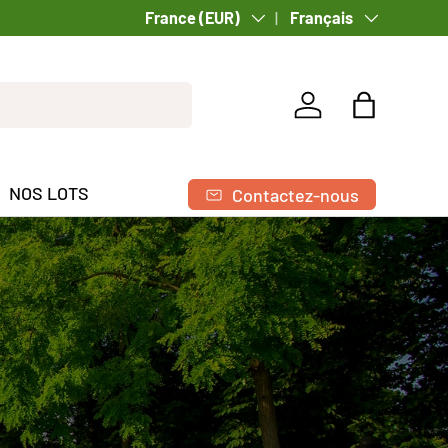
Pays
France (EUR)
Langue
Français
Se connecter
Panier
NOS LOTS
Contactez-nous