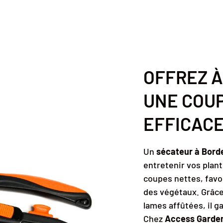
OFFREZ À
UNE COUP
EFFICAC
Un
sécateur à Bord
entretenir vos plant
coupes nettes, favor
des végétaux. Grâce
lames affûtées, il ga
Chez
Access Garde