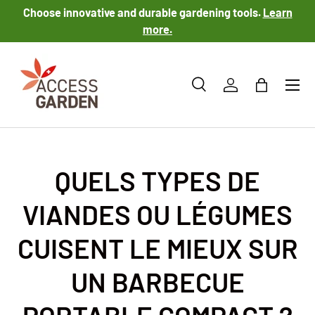
Choose innovative and durable gardening tools.
Learn
SKIP TO CONTENT
more.
Menu
Search
Log in
Bag
Search
Product type
All
QUELS TYPES DE
VIANDES OU LÉGUMES
CUISENT LE MIEUX SUR
UN BARBECUE