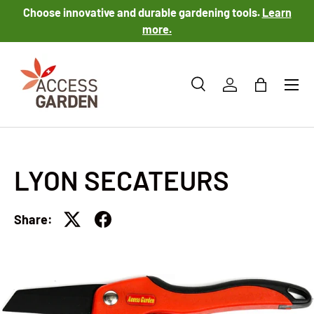
Choose innovative and durable gardening tools.
Learn
SKIP TO CONTENT
more.
Menu
Search
Log in
Bag
Search
Product type
All
LYON SECATEURS
Share: